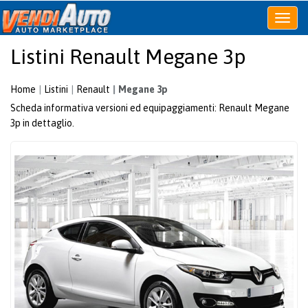
Apri
o
Listini Renault Megane 3p
chiudi
menu
Home
Listini
Renault
Megane 3p
Scheda informativa versioni ed equipaggiamenti: Renault Megane
3p in dettaglio.