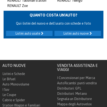
RENAULT Talisman station
RENAULT Twingo
RENAULT Zoe
QUANTO COSTA UN'AUTO?
Qui i listini del nuovo e dell'usato con schede e foto
Listini auto usate
Listini auto nuove
AUTO NUOVE
VENDITA ASSISTENZA E
VIAGGI
Listini e Schede
I Concessionari per Marca
Le Bifuel
AutoRicambi: punti vendita
Auto Monovolume
Distributori: GPL
I Suv
Distributori: Metano
Le Coupe
Segnala un Distributore
Cabrio e Spider
Mappa degli Autovelox
Station Wagon e Familiari