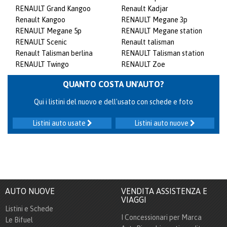
RENAULT Grand Kangoo
Renault Kadjar
Renault Kangoo
RENAULT Megane 3p
RENAULT Megane 5p
RENAULT Megane station
RENAULT Scenic
Renault talisman
Renault Talisman berlina
RENAULT Talisman station
RENAULT Twingo
RENAULT Zoe
QUANTO COSTA UN'AUTO?
Qui i listini del nuovo e dell'usato con schede e foto
Listini auto usate
Listini auto nuove
AUTO NUOVE
VENDITA ASSISTENZA E
VIAGGI
Listini e Schede
I Concessionari per Marca
Le Bifuel