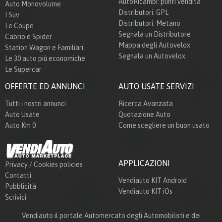
AutoRicambi: punti vendita
Auto Monovolume
Distributori: GPL
I Suv
Distributori: Metano
Le Coupe
Segnala un Distributore
Cabrio e Spider
Mappa degli Autovelox
Station Wagon e Familiari
Segnala un Autovelox
Le 30 auto più economiche
Le Supercar
OFFERTE ED ANNUNCI
AUTO USATE SERVIZI
Tutti i nostri annunci
Ricerca Avanzata
Auto Usate
Quotazione Auto
Auto Km 0
Come scegliere un buon usato
APPLICAZIONI
Privacy / Cookies policies
Contatti
Vendiauto KIT Android
Pubblicità
Vendiauto KIT iOs
Scrivici
Vendiauto il portale Automercato degli Automobilisti e dei