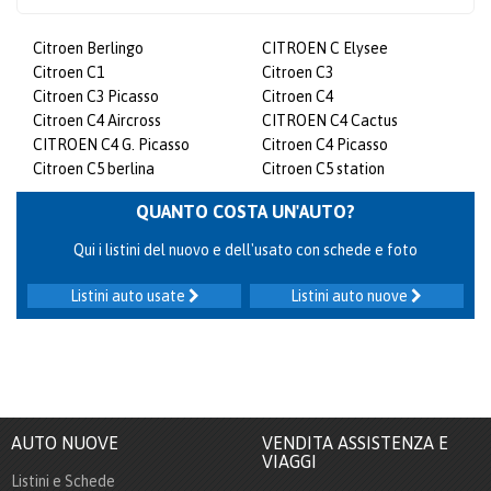
Citroen Berlingo
CITROEN C Elysee
Citroen C1
Citroen C3
Citroen C3 Picasso
Citroen C4
Citroen C4 Aircross
CITROEN C4 Cactus
CITROEN C4 G. Picasso
Citroen C4 Picasso
Citroen C5 berlina
Citroen C5 station
QUANTO COSTA UN'AUTO?
Qui i listini del nuovo e dell'usato con schede e foto
Listini auto usate
Listini auto nuove
AUTO NUOVE
VENDITA ASSISTENZA E
VIAGGI
Listini e Schede