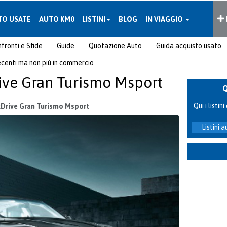
TO USATE
AUTO KM0
LISTINI
BLOG
IN VIAGGIO
fronti e Sfide
Guide
Quotazione Auto
Guida acquisto usato
ecenti ma non più in commercio
rive Gran Turismo Msport
Qui i listi
xDrive Gran Turismo Msport
Listini 