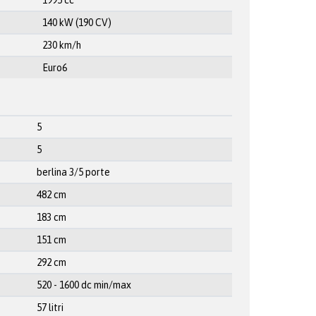
1995 cc
140 kW (190 CV)
230 km/h
Euro6
5
5
berlina 3/5 porte
482 cm
183 cm
151 cm
292 cm
520 - 1600 dc min/max
57 litri