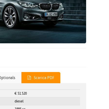
Optionals
Scarica PDF
€ 51.520
diesel