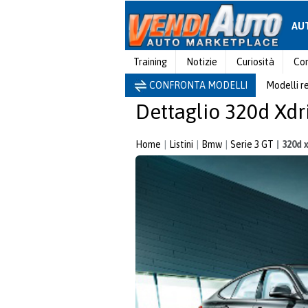
AU
Training
Notizie
Curiosità
Con
CONFRONTA MODELLI
Modelli r
Dettaglio 320d Xd
Home
Listini
Bmw
Serie 3 GT
320d 