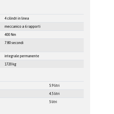
4 cilindri in linea
meccanico a 6 rapporti
400 Nm
7.80 secondi
integrale permanente
1720 kg
5.9 litri
4.5 litri
5 litri