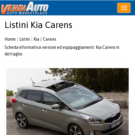
Apri
o
Listini Kia Carens
chiudi
menu
Home
Listini
Kia
Carens
Scheda informativa versioni ed equipaggiamenti: Kia Carens in
dettaglio.