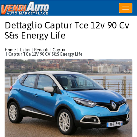
Apri
o
Dettaglio Captur Tce 12v 90 Cv
chiudi
menu
S&s Energy Life
Home
Listini
Renault
Captur
Captur TCe 12V 90 CV S&S Energy Life