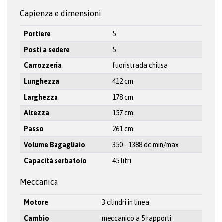
Capienza e dimensioni
Portiere
5
Posti a sedere
5
Carrozzeria
fuoristrada chiusa
Lunghezza
412 cm
Larghezza
178 cm
Altezza
157 cm
Passo
261 cm
Volume Bagagliaio
350 - 1388 dc min/max
Capacità serbatoio
45 litri
Meccanica
Motore
3 cilindri in linea
Cambio
meccanico a 5 rapporti