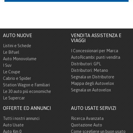
AUTO NUOVE
VENDITA ASSISTENZA E
VIAGGI
Listini e Schede
I Concessionari per Marca
Le Bifuel
AutoRicambi: punti vendita
Auto Monovolume
Distributori: GPL
I Suv
Distributori: Metano
Le Coupe
Segnala un Distributore
Cabrio e Spider
Mappa degli Autovelox
Station Wagon e Familiari
Segnala un Autovelox
Le 30 auto più economiche
Le Supercar
OFFERTE ED ANNUNCI
AUTO USATE SERVIZI
Tutti i nostri annunci
Ricerca Avanzata
Auto Usate
Quotazione Auto
Auto Km 0
Come scegliere un buon usato