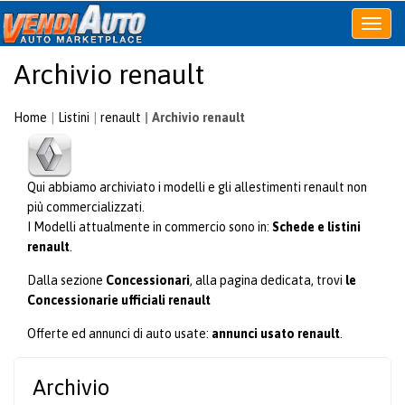
Apri
o
Archivio renault
chiudi
menu
Home
Listini
renault
Archivio renault
Qui abbiamo archiviato i modelli e gli allestimenti renault non
più commercializzati.
I Modelli attualmente in commercio sono in:
Schede e listini
renault
.
Dalla sezione
Concessionari
, alla pagina dedicata, trovi
le
Concessionarie ufficiali renault
Offerte ed annunci di auto usate:
annunci usato renault
.
Archivio