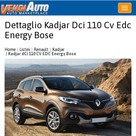
Apri
o
Dettaglio Kadjar Dci 110 Cv Edc
chiudi
menu
Energy Bose
Home
Listini
Renault
Kadjar
Kadjar dCi 110 CV EDC Energy Bose