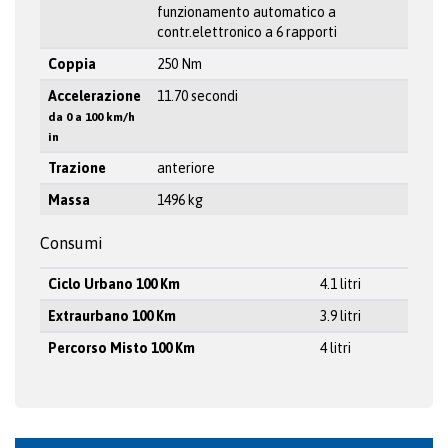
funzionamento automatico a
contr.elettronico a 6 rapporti
Coppia
250 Nm
Accelerazione
11.70 secondi
da 0 a 100 km/h
in
Trazione
anteriore
Massa
1496 kg
Consumi
Ciclo Urbano 100 Km
4.1 litri
Extraurbano 100 Km
3.9 litri
Percorso Misto 100 Km
4 litri