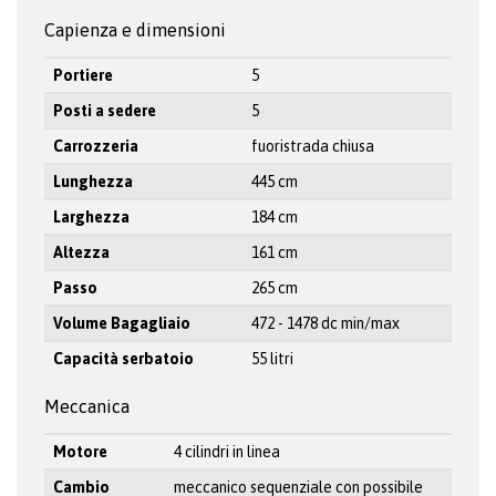
Capienza e dimensioni
Portiere
5
Posti a sedere
5
Carrozzeria
fuoristrada chiusa
Lunghezza
445 cm
Larghezza
184 cm
Altezza
161 cm
Passo
265 cm
Volume Bagagliaio
472 - 1478 dc min/max
Capacità serbatoio
55 litri
Meccanica
Motore
4 cilindri in linea
Cambio
meccanico sequenziale con possibile